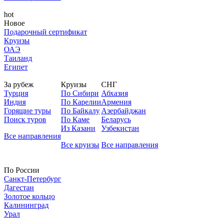
hot
Новое
Подарочный сертификат
Круизы
ОАЭ
Таиланд
Египет
За рубеж
Круизы
СНГ
Турция
По Сибири
Абхазия
Индия
По Карелии
Армения
Горящие туры
По Байкалу
Азербайджан
Поиск туров
По Каме
Беларусь
Из Казани
Узбекистан
Все направления
Все круизы
Все направления
По России
Санкт-Петербург
Дагестан
Золотое кольцо
Калининград
Урал