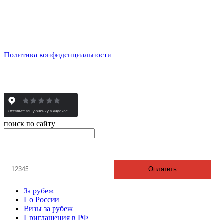
пн - пт: с 10:00 до 19:00
сб: по согласованию
Реестровый номер туроператора - РТО 022613
Политика конфиденциальности
© 2008-2025 - Администратор сайта ООО ТК "Вита трэвел",
ИНН 7452023824
поиск по сайту
онлайн оплата
Введите номер счета / договора
Оплатить
За рубеж
По России
Визы за рубеж
Приглашения в РФ