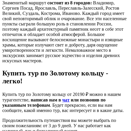
Знаменитый маршрут
состоит из 8 городов:
Владимир,
Сергиев Посад, Ярославль, Переславль-Залесский, Ростов
Великий, Суздаль, Кострома, Иваново. Каждый город имеет
свой неповторимый облик и очарование. Все эти населенные
пункты сыграли большую роль в становлении России,
поэтому каждый архитектурный памятник несет в себе этот
отпечаток и обладает особой атмосферой. Большое
восхищение вызывают белоснежные монастыри и изящные
храмы, которые излучают свет и доброту, даря ощущение
умиротворенности и легкости. Немаловажное место в
экскурсиях занимает русское зодчество и изделия древних
искусных мастеров.
Купить тур по Золотому кольцу -
легко!
Купить тур по Золотому кольцу от 20190 ₽ можно в нашем
турагентстве,
написав нам в
чат
или позвонив по
указанным телефонам
. Будет прекрасно, если вы нам
сообщите, какой именно тур, вас интересует и в какие даты.
Продолжительность путешествия вы можете выбрать по
своим пожеланиям: от 3 до 9 дней. У нас работает как
наличный, так и безналичный расчет.