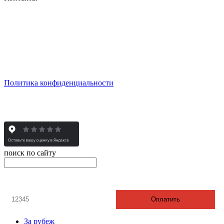
Тел. +7 345 265 91 81
пн - пт: с 10:00 до 19:00
сб: по согласованию
Реестровый номер туроператора - РТО 022613
Политика конфиденциальности
© 2008-2025 - Администратор сайта ООО ТК "Вита трэвел",
ИНН 7452023824
поиск по сайту
онлайн оплата
Введите номер счета / договора
Оплатить
За рубеж