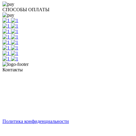
СПОСОБЫ ОПЛАТЫ
Контакты
Тел. +7 345 265 91 81
пн - пт: с 10:00 до 19:00
сб: по согласованию
Реестровый номер туроператора - РТО 022613
Политика конфиденциальности
© 2008-2025 - Администратор сайта ООО ТК "Вита трэвел",