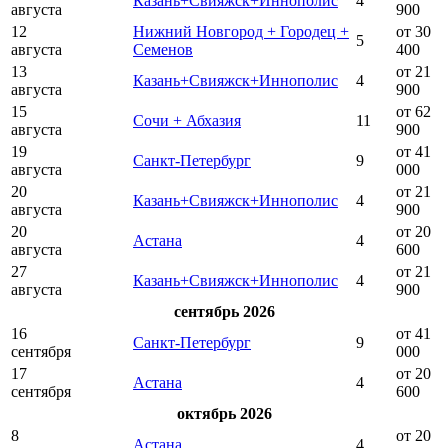
Казань+Свияжск+Иннополис
4
августа
900
12
Нижний Новгород + Городец +
от 30
5
августа
Семенов
400
13
от 21
Казань+Свияжск+Иннополис
4
августа
900
15
от 62
Сочи + Абхазия
11
августа
900
19
от 41
Санкт-Петербург
9
августа
000
20
от 21
Казань+Свияжск+Иннополис
4
августа
900
20
от 20
Астана
4
августа
600
27
от 21
Казань+Свияжск+Иннополис
4
августа
900
сентябрь 2026
16
от 41
Санкт-Петербург
9
сентября
000
17
от 20
Астана
4
сентября
600
октябрь 2026
8
от 20
Астана
4