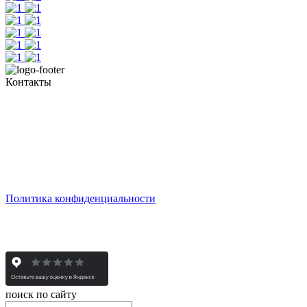
Контакты
Тел. +7 345 265 91 81
пн - пт: с 10:00 до 19:00
сб: по согласованию
Реестровый номер туроператора - РТО 022613
Политика конфиденциальности
© 2008-2025 - Администратор сайта ООО ТК "Вита трэвел",
ИНН 7452023824
поиск по сайту