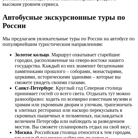
высоким уровнем сервиса.
Автобусные экскурсионные туры по
России
Мы предлагаем увлекательные туры по России на автобусе по
популярнейшим туристическим направлениям:
Золотое кольцо
. Маршрут охватывает старейшие
городки, расположенные на северо-востоке нашего
государства. Каждый из них знаменит бесценными
памятниками прошлого – соборами, монастырями,
церквями, историческими зданиями – которые вы
сможете увидеть своими глазами.
Санкт-Петербург
. Круглый год Северная столица
принимает гостей со всего света. Отдыхать тут можно
разнообразно: ходить по всемирно известным музеям и
храмам или укромным дворам и улочкам, трапезничать
в элитных ресторанах или наскоро перекусывать в
скромных пышечных и пельменных, наслаждаться
величием Петергофа или наблюдать за разведением
мостов. Вы сможете спланировать отдых на свой вкус.
Москва
. Российская столица относится к тем городам,
где каждый раз можно найти что-то новое и