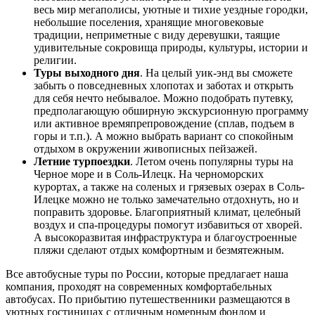
весь мир мегаполисы, уютные и тихие уездные городки,
небольшие поселения, хранящие многовековые
традиции, неприметные с виду деревушки, таящие
удивительные сокровища природы, культуры, истории и
религии.
Туры выходного дня
. На целый уик-энд вы сможете
забыть о повседневных хлопотах и заботах и открыть
для себя нечто небывалое. Можно подобрать путевку,
предполагающую обширную экскурсионную программу
или активное времяпрепровождение (сплав, подъем в
горы и т.п.). А можно выбрать вариант со спокойным
отдыхом в окружении живописных пейзажей.
Летние турпоездки
. Летом очень популярны туры на
Черное море и в Соль-Илецк. На черноморских
курортах, а также на соленых и грязевых озерах в Соль-
Илецке можно не только замечательно отдохнуть, но и
поправить здоровье. Благоприятный климат, целебный
воздух и спа-процедуры помогут избавиться от хворей.
А высокоразвитая инфраструктура и благоустроенные
пляжи сделают отдых комфортным и безмятежным.
Все автобусные туры по России, которые предлагает наша
компания, проходят на современных комфортабельных
автобусах. По прибытию путешественники размещаются в
уютных гостиницах с отличным номерным фондом и