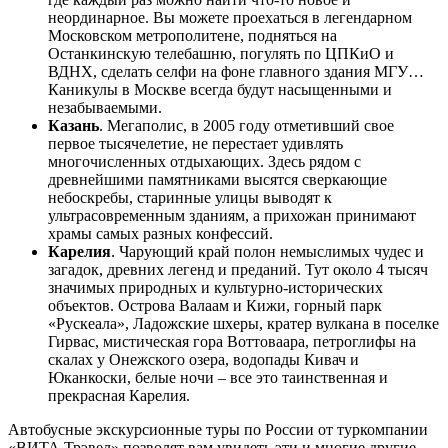
неординарное. Вы можете проехаться в легендарном
Московском метрополитене, подняться на
Останкинскую телебашню, погулять по ЦПКиО и
ВДНХ, сделать селфи на фоне главного здания МГУ…
Каникулы в Москве всегда будут насыщенными и
незабываемыми.
Казань
. Мегаполис, в 2005 году отметивший свое
первое тысячелетие, не перестает удивлять
многочисленных отдыхающих. Здесь рядом с
древнейшими памятниками высятся сверкающие
небоскребы, старинные улицы выводят к
ультрасовременным зданиям, а прихожан принимают
храмы самых разных конфессий.
Карелия
. Чарующий край полон немыслимых чудес и
загадок, древних легенд и преданий. Тут около 4 тысяч
значимых природных и культурно-исторических
объектов. Острова Валаам и Кижи, горный парк
«Рускеала», Ладожские шхеры, кратер вулкана в поселке
Гирвас, мистическая гора Воттоваара, петроглифы на
скалах у Онежского озера, водопады Кивач и
Юканкоски, белые ночи – все это таинственная и
прекрасная Карелия.
Автобусные экскурсионные туры по России от туркомпании
«ВИТА Трэвел» позволят вам увидеть эти и многие другие