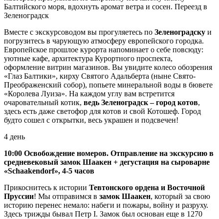
Балтийского моря, вдохнуть аромат ветра и сосен. Переезд в
Зеленоградск
Вместе с экскурсоводом вы прогуляетесь по
Зеленоградску
и
погрузитесь в чарующую атмосферу европейского городка.
Европейское прошлое курорта напоминает о себе повсюду:
уютные кафе, архитектура Курортного проспекта,
оформление витрин магазинов. Вы увидите колесо обозрения
«Глаз Балтики», кирху Святого Адальберта (ныне Свято-
Преображенский собор), попьете минеральной воды в бювете
«Королева Луиза». На каждом углу вам встретится
очаровательный котик,
ведь Зеленоградск – город котов
,
здесь есть даже светофор для котов и свой Котошеф. Город
будто сошел с открытки, весь украшен и подсвечен!
4 день
10:00 Освобождение номеров. Отправление на экскурсию в
средневековый замок Шаакен + дегустация на сыроварне
«Schaakendorf», 4-5 часов
Прикоснитесь к истории
Тевтонского ордена и Восточной
Пруссии
! Мы отправимся в
замок Шаакен
, который за свою
историю перенес немало: набеги и пожары, войну и разруху.
Здесь трижды бывал Петр I. Замок был основан еще в 1270