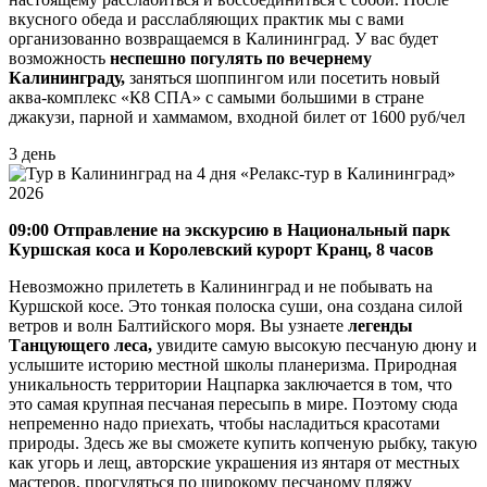
вкусного обеда и расслабляющих практик мы с вами
организованно возвращаемся в Калининград. У вас будет
возможность
неспешно погулять по вечернему
Калининграду,
заняться шоппингом или посетить новый
аква-комплекс «К8 СПА» с самыми большими в стране
джакузи, парной и хаммамом, входной билет от 1600 руб/чел
3 день
09:00 Отправление на экскурсию в Национальный парк
Куршская коса и Королевский курорт Кранц, 8 часов
Невозможно прилететь в Калининград и не побывать на
Куршской косе. Это тонкая полоска суши, она создана силой
ветров и волн Балтийского моря. Вы узнаете
легенды
Танцующего леса,
увидите самую высокую песчаную дюну и
услышите историю местной школы планеризма. Природная
уникальность территории Нацпарка заключается в том, что
это самая крупная песчаная пересыпь в мире. Поэтому сюда
непременно надо приехать, чтобы насладиться красотами
природы. Здесь же вы сможете купить копченую рыбку, такую
как угорь и лещ, авторские украшения из янтаря от местных
мастеров, прогуляться по широкому песчаному пляжу