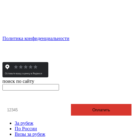
пн - пт: с 10:00 до 19:00
сб: по согласованию
Реестровый номер туроператора - РТО 022613
Политика конфиденциальности
© 2008-2025 - Администратор сайта ООО ТК "Вита трэвел",
ИНН 7452023824
поиск по сайту
онлайн оплата
Введите номер счета / договора
Оплатить
За рубеж
По России
Визы за рубеж