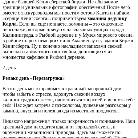
здание бывшей Кёнигсбергской биржи. Незабываемое
зрелище и уникальные фотографии обеспечены! После чего
вместе с экскурсоводом мы посетим остров Канта и найдем
«сердце Кёнигсберга», поприветствуем
хомлина-дедушку
Карла.
Если вы еще не знаете, хомлины – это сказочные
персонажи, которые прячутся на знаковых улицах города
Калининграда,
в Рыбной деревне и у Музея мирового океана,
в районе старых немецких вилл Амалиенау и у здания Биржи
Кенигсберга. Ну и конечно насладимся
запахами свежей
выпечки и ароматного глинтвейна, доносящихся из
множества кафешек в Рыбной деревне.
2 день
Релакс день «Перезагрузка»
В этот день мы отправимся в красивый загородный дом,
чтобы забыть о стрессе, вдохнуть свежий воздух
калининградских лесов, наполниться энергией и вернуть себе
себя. Нас ждет встреча с психологом, душевные разговоры у
камина, вкусная и полезная еда из местных продуктов.
Никакого напряжения- только искренность и понимание. Наш
красивый дом находится вдали от городской суеты, в
окружении живописной природы. Здесь вы сможете по-
настоящему расслабиться и воссоединиться с собой. После