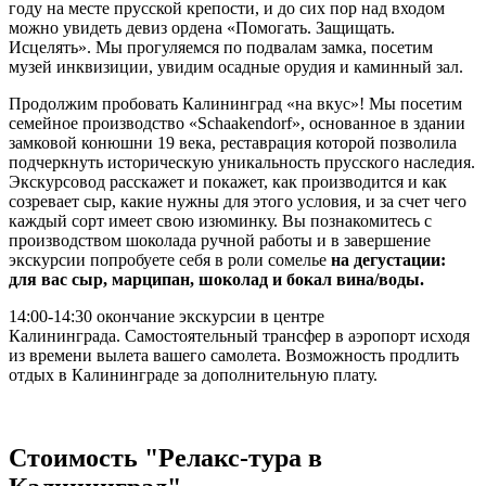
году на месте прусской крепости, и до сих пор над входом
можно увидеть девиз ордена «Помогать. Защищать.
Исцелять». Мы прогуляемся по подвалам замка, посетим
музей инквизиции, увидим осадные орудия и каминный зал.
Продолжим пробовать Калининград «на вкус»! Мы посетим
семейное производство «Schaakendorf», основанное в здании
замковой конюшни 19 века, реставрация которой позволила
подчеркнуть историческую уникальность прусского наследия.
Экскурсовод расскажет и покажет, как производится и как
созревает сыр, какие нужны для этого условия, и за счет чего
каждый сорт имеет свою изюминку. Вы познакомитесь с
производством шоколада ручной работы и в завершение
экскурсии попробуете себя в роли сомелье
на дегустации:
для вас сыр, марципан, шоколад и бокал вина/воды.
14:00-14:30 окончание экскурсии в центре
Калининграда.
Самостоятельный трансфер в аэропорт исходя
из времени вылета вашего самолета. Возможность продлить
отдых в Калининграде за дополнительную плату.
Стоимость "Релакс-тура в