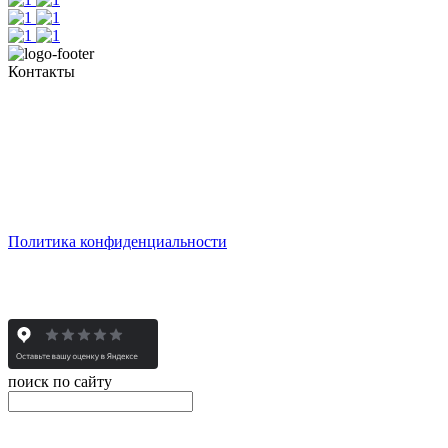
Контакты
Тел. +7 345 265 91 81
пн - пт: с 10:00 до 19:00
сб: по согласованию
Реестровый номер туроператора - РТО 022613
Политика конфиденциальности
© 2008-2025 - Администратор сайта ООО ТК "Вита трэвел",
ИНН 7452023824
поиск по сайту
онлайн оплата
Введите номер счета / договора