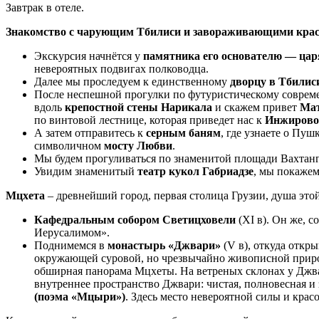
Завтрак в отеле.
Знакомство с чарующим Тбилиси и завораживающими кра
Экскурсия начнётся у
памятника его основателю — цар
невероятных подвигах полководца.
Далее мы проследуем к единственному
дворцу в Тбилис
После неспешной прогулки по футуристическому совре
вдоль
крепостной стены Нарикала
и скажем привет
Мат
по винтовой лестнице, которая приведет нас к
Инжирово
А затем отправитесь к
серным баням
, где узнаете о Пу
символичном
мосту Любви
.
Мы будем прогуливаться по знаменитой площади Вахтан
Увидим знаменитый
театр кукол Габриадзе
, мы покажем
Мцхета
– древнейший город, первая столица Грузии, душа этой
Кафедральным собором Светицховели
(XI в). Он же, 
Иерусалимом».
Поднимемся в
монастырь «Джвари»
(V в), откуда откр
окружающей суровой, но чрезвычайно живописной природо
обширная панорама Мцхеты. На ветреных склонах у Джва
внутреннее пространство Джвари: чистая, полновесная и
(поэма «Мцыри»)
. Здесь место невероятной силы и красо