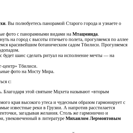
ехи
. Вы полюбуетесь панорамой Старого города и узнаете о
ные фото с панорамными видами на
Мтацминда
.
януть на город с высоты птичьего полета, прогуляемся по аллее
уемся красивейшим ботаническим садом Тбилиси. Прогуляемся
водопадом.
ас будет шанс сделать ритуал на исполнение мечты — на
г-центр» Тбилиси.
льные фото на Мосту Мира.
ься с:
нь. Благодаря этой святыне Мцхета называют «вторым
амого края высокого утеса и чудесным образом гармонирует с
мые известные реки в Грузии. А напротив расстилается
енточки, загадывая желания. Столь же гармонично и
ри, увековеченный в литературе
Михаилом Лермонтовым