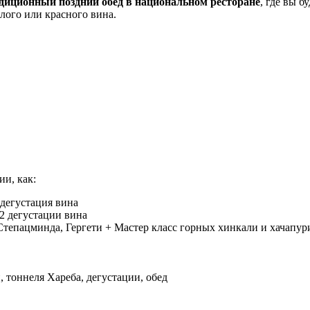
диционный поздний обед в национальном ресторане
, где вы 
лого или красного вина.
ии, как:
дегустация вина
2 дегустации вина
Степацминда, Гергети + Мастер класс горных хинкали и хачапури
 тоннеля Хареба, дегустации, обед