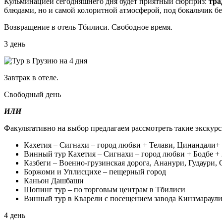
Кульминацией сегодняшнего дня будет приятный сюрприз:
тра
блюдами, но и самой колоритной атмосферой, под бокальчик бе
Возвращение в отель Тбилиси. Свободное время.
3 день
Завтрак в отеле.
Свободный день
ИЛИ
Факультативно на выбор предлагаем рассмотреть такие экскурс
Кахетия – Сигнахи – город любви + Телави, Цинандали+ 
Винный тур Кахетия – Сигнахи – город любви + Бодбе + 
Казбеги – Военно-грузинская дорога, Ананури, Гудаури, 
Боржоми и Уплисцихе – пещерный город
Каньон Дашбаши
Шопинг тур – по торговым центрам в Тбилиси
Винный тур в Кварели с посещением завода Кинзмараули,
4 день