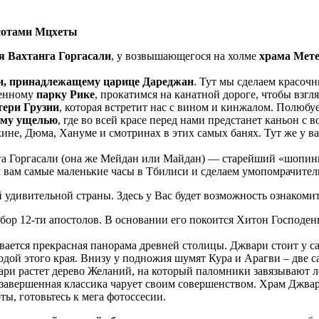
сотами Мцхеты
я Вахтанга Горгасали
, у возвышающегося на холме
храма Мет
и, принадлежащему царице Дареджан
. Тут мы сделаем красоч
менному
парку Рике
, прокатимся на канатной дороге, чтобы взгл
ери Грузии
, которая встретит нас с вином и кинжалом. Полюб
му ущелью
, где во всей красе перед нами предстанет каньон с 
шкине, Дюма, Хануме и смотринах в этих самых банях. Тут же у в
га Горгасали (она же Мейдан или Майдан) — старейший «шопин
 вам самые маленькие часы в Тбилиси и сделаем умопомрачите
 удивительной страны. Здесь у Вас будет возможность ознакомит
собор 12-ти апостолов. В основании его покоится Хитон Господе
ывается прекрасная панорама древней столицы. Джвари стоит у с
й этого края. Внизу у подножия шумят Кура и Арагви – две са
ри растет дерево Желаний, на который паломники завязывают л
 завершенная классика чарует своим совершенством. Храм Джва
ты, готовьтесь к мега фотоссесии.