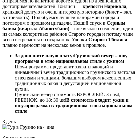
отправимся по канатной дороге к одной из древнейших
достопримечательностей Тбилиси —
крепости Нарикала
,
хранящей долгую и очень интересную историю (билет – вкл.
в стоимость). Полюбуемся лучшей панорамой города и
поговорим о прошлом цитадели. Пеший спуск к
Серным
баням (квартал Абанотубани)
– вне всякого сомнения, один
из самых колоритных районов Старого города и потому чаще
всего встречается на открытках. Улочки
Старого Тбилиси
плавно переносят на несколько веков в прошлое.
За дополнительную плату:
Грузинский вечер – шоу
программа в этно-национальном стиле с ужином
Шоу-программа представит захватывающий и
динамичный вечер традиционного грузинского застолья
с песнями и танцами, большим выбором качественных
традиционных блюд и дегустацией национальной
кухни.
Грузинский вечер стоимость ВЗРОСЛЫЙ: 35 usd,
РЕБЕНОК, до 18: 30 usd
В стоимость входит: ужин и
шоу-программа в традиционном этно-национальном
стиле
3 день
Завтрак в отеле.