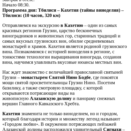
Начало 08:30.
Программа дня: Тбилиси – Кахетия (тайны виноделия) –
Тбилиси: (10 часов, 320 км)
Отправляемся на экскурсию
в Кахетию
– один из самых
красивых регионов Грузии, царство бесконечных
виноградников и живописных гор, старинных традиций и
самых вкусных грузинских вин, обилие средневековых
монастырей и храмов. Кахетия является родиной грузинского
вина. Познакомимся с историей виноделия в регионе, с
тонкостями технологии выращивания винограда, создания
вина, научимся улавливать вкусовые нюансы местных вин.
Нас ждет знакомство с величайшей православной святыней
Грузии –
монастырем Святой Нино Бодбе
, где покоятся
мощи святой просветительницы Грузии Нино. Посетим
базилику, а также смотровую площадку, с которой
открываются потрясающие виды на
живописную
Алазанскую долину
и панораму снежных
вершин Главного Кавказского Хребта.
Кахетия
знаменита не только виноделием, но и городом,
который благодаря истории и множеству легенд называют
«Городом любви». В окружении потрясающих пейзажей
Алазанской долины расположился удивительный
Сигнахи
–