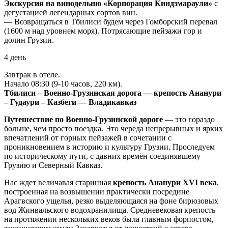
Экскурсия на винодельню «Корпорация Киндзмараули»
с
дегустацией легендарных сортов вин.
— Возвращаться в Тбилиси будем через Гомборский перевал
(1600 м над уровнем моря). Потрясающие пейзажи гор и
долин Грузии.
4 день
Завтрак в отеле.
Начало 08:30 (9-10 часов, 220 км).
Тбилиси – Военно-Грузинская дорога — крепость Ананури
– Гудаури – Казбеги — Владикавказ
Путешествие по Военно-Грузинской дороге
— это гораздо
больше, чем просто поездка. Это череда непрерывных и ярких
впечатлений от горных пейзажей в сочетании с
проникновением в историю и культуру Грузии. Проследуем
по историческому пути, с давних времён соединявшему
Грузию и Северный Кавказ.
Нас ждет величавая старинная
крепость Ананури XVI века
,
построенная на возвышении практически посредине
Арагвского ущелья, резко выделяющаяся на фоне бирюзовых
вод Жинвальского водохранилища. Средневековая крепость
на протяжении нескольких веков была главным форпостом,