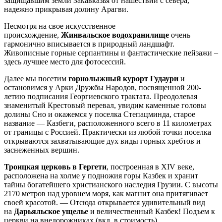
защищавшим земли Закавказья от нашествий с севера,
надежно прикрывая долину Арагви.
Несмотря на свое искусственное
происхождение,
Жинвальское водохранилище
очень
гармонично вписывается в природный ландшафт.
Живописные горные серпантины и фантастические пейзажи –
здесь лучшее место для фотосессий.
Далее мы посетим
горнолыжный курорт Гудаури
и
остановимся у Арки Дружбы Народов, посвященной 200-
летию подписания Георгиевского трактата. Преодолевая
знаменитый Крестовый перевал, увидим каменные головы
долины Сно и окажемся у поселка Степацминда, старое
название — Казбеги, расположенного всего в 11 километрах
от границы с Россией. Практически из любой точки поселка
открываются захватывающие дух виды горных хребтов и
заснеженных вершин.
Троицкая церковь в Гергети
, построенная в XIV веке,
расположена на холме у подножия горы Казбек и хранит
тайны богатейшего христианского наследия Грузии. С высоты
2170 метров над уровнем моря, как магнит она притягивает
своей красотой. — Отсюда открывается удивительный вид
на
Дарьяльское ущелье
и величественный Казбек! Подъем к
церкви на внедорожниках (вкл. в стоимость).