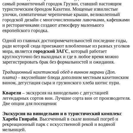
самый романтичный городок Грузии, ставший настоящим
туристическим брендом Кахетии. Мощеные извилистые
улочки, симпатичные черепичные крыши, великолепный
городской дизайн с многочисленными лавочками, кафешками
и ресторанчиками создают атмосферу маленького
европейского городка.
Одной из главных достопримечательностей последние годы,
ради которой сюда приезжают влюбленные из разных уголков
мира, является
городской ЗАГС
, который работает
круглосуточно без выходных и где в любое время можно
зарегистрировать брак без формальностей и ожидания.
Традиционный кахетинский обед в винном марани (Доп.
плата)
– вкуснейшие блюда дополним местным кахетинским
вином, дегустация сыра и грузинского хлеба шотис пури.
Кварели
– экскурсия на винодельню с дегустацией
легендарных сортов вин. Лучшие сорта вин от производителя.
Две опции для посещения:
Экскурсия на винодельню и в туристический комплекс
Хареба Гвираби
. Высеченный в скале винный погреб и
рекреационный парк с искусственной рекой и водяной
мельницей.