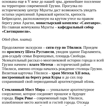
основана еще в V веке до нашей эры, древнейшее поселение
на территории современной Грузии. Прогулка по
историческому центру Мцхеты даст возможность увидеть
остатки укреплений Армазской крепости, крепость
Бебрисцихе, расположенную на крутом утесе на правом
берегу реки Арагви,
монастырский комплекс «Самтавро»
.
Но главная жемчужина Мцхеты –
кафедральный собор
«Светицховели».
Обед (доп. плата).
Продолжение экскурсии –
сити-тур по Тбилиси
. Проедем
по
проспекту Шота Руставели
, увидим здание Парламента,
дом-усадьбу семьи Воронцовых, площадь Свободы.
Увлекательный рассказ о многовековой истории города и всей
Грузии начнем с
плато Метехи
– исторический район
Тбилиси, именно отсюда началось рождение столицы Грузии.
Визитная карточка Тбилиси –
храм Метехи XII века,
построенный на берегу реки Куры
и до сих пор
сохранивший свой первозданный архитектурный облик.
Стеклянный Мост Мира
— уникальное архитектурное
сооружение, которое соединяет прошлое и будущее
города.
Парк Рике
– современный парк Тбилиси,
излюбленное место жителей и гостей города. Отсюда