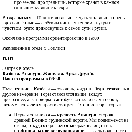
про землю, про традиции, которые хранят в каждом
глиняном кувшине квеври.
Возвращаемся в Тбилиси довольные, чуть уставшие и очень
вдохновлённые — с лёгким винным теплом внутри и
чувством, будто прикоснулись к самой сути Грузии.
Окончание программы ориентировочно в 19:00
Размещение в отеле г. Тбилиси
ИЛИ
Завтрак в отеле
Казбеги. Ананури. Жинвали. Арка Дружбы
.
Начало программы в 08:30
Путешествие в Казбеги — это день, когда ты будто уезжаешь в
другое измерение. Горы становятся выше, воздух —
прозрачнее, а разговоры в автобусе затихают сами собой,
потому что хочется просто смотреть. Это про «горы горы».
Первая остановка —
крепость Ананури
, сторож
древней Военно-грузинской дороги. Мы поднимемся на
стены, откуда открывается завораживающий вид
на
Жинвальское водохранилище
— гладь воды цвета