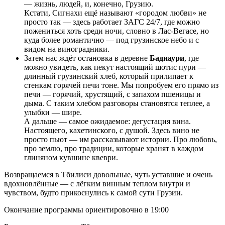
— жизнь, людей, и, конечно, Грузию.
Кстати, Сигнахи ещё называют «городом любви» не
просто так — здесь работает ЗАГС 24/7, где можно
пожениться хоть среди ночи, словно в Лас-Вегасе, но
куда более романтично — под грузинское небо и с
видом на виноградники.
Затем нас ждёт остановка в деревне
Бадиаури
, где
можно увидеть, как пекут настоящий шотис пури —
длинный грузинский хлеб, который прилипает к
стенкам горячей печи тоне. Мы попробуем его прямо из
печи — горячий, хрустящий, с запахом пшеницы и
дыма. С таким хлебом разговоры становятся теплее, а
улыбки — шире.
А дальше — самое ожидаемое: дегустация вина.
Настоящего, кахетинского, с душой. Здесь вино не
просто пьют — им рассказывают истории. Про любовь,
про землю, про традиции, которые хранят в каждом
глиняном кувшине квеври.
Возвращаемся в Тбилиси довольные, чуть уставшие и очень
вдохновлённые — с лёгким винным теплом внутри и
чувством, будто прикоснулись к самой сути Грузии.
Окончание программы ориентировочно в 19:00