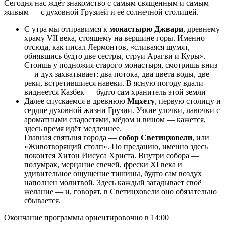
Сегодня нас ждёт знакомство с самым священным и самым
живым — с духовной Грузией и её солнечной столицей.
С утра мы отправимся к
монастырю Джвари
, древнему
храму VII века, стоящему на вершине горы. Именно
отсюда, как писал Лермонтов, «сливаяся шумят,
обнявшись будто две сестры, струи Арагви и Куры».
Стоишь у подножия старого монастыря, смотришь вниз
— и дух захватывает: два потока, два цвета воды, две
реки, встретившиеся навеки. В ясную погоду вдали
виднеется Казбек — будто сам хранитель этой земли
Далее спускаемся в древнюю
Мцхету
, первую столицу и
сердце духовной жизни Грузии. Узкие улочки, лавочки с
ароматными сладостями, мёдом и вином — кажется,
здесь время идёт медленнее.
Главная святыня города —
собор Светицховели
, или
«Животворящий столп». По преданию, именно здесь
покоится Хитон Иисуса Христа. Внутри собора —
полумрак, мерцание свечей, фрески XI века и
удивительное ощущение тишины, будто сам воздух
наполнен молитвой. Здесь каждый загадывает своё
желание — и, говорят, в Светицховели оно обязательно
сбывается.
Окончание программы ориентировочно в 14:00