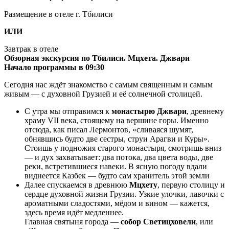
Размещение в отеле г. Тбилиси
ИЛИ
Завтрак в отеле
Обзорная экскурсия по Тбилиси. Мцхета. Джвари
Начало программы в 09:30
Сегодня нас ждёт знакомство с самым священным и самым
живым — с духовной Грузией и её солнечной столицей.
С утра мы отправимся к
монастырю Джвари
, древнему
храму VII века, стоящему на вершине горы. Именно
отсюда, как писал Лермонтов, «сливаяся шумят,
обнявшись будто две сестры, струи Арагви и Куры».
Стоишь у подножия старого монастыря, смотришь вниз
— и дух захватывает: два потока, два цвета воды, две
реки, встретившиеся навеки. В ясную погоду вдали
виднеется Казбек — будто сам хранитель этой земли
Далее спускаемся в древнюю
Мцхету
, первую столицу и
сердце духовной жизни Грузии. Узкие улочки, лавочки с
ароматными сладостями, мёдом и вином — кажется,
здесь время идёт медленнее.
Главная святыня города —
собор Светицховели
, или