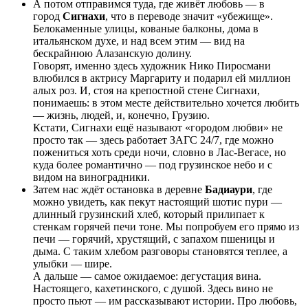
А потом отправимся туда, где живёт любовь — в
город
Сигнахи
, что в переводе значит «убежище».
Белокаменные улицы, кованые балконы, дома в
итальянском духе, и над всем этим — вид на
бескрайнюю Алазанскую долину.
Говорят, именно здесь художник Нико Пиросмани
влюбился в актрису Маргариту и подарил ей миллион
алых роз. И, стоя на крепостной стене Сигнахи,
понимаешь: в этом месте действительно хочется любить
— жизнь, людей, и, конечно, Грузию.
Кстати, Сигнахи ещё называют «городом любви» не
просто так — здесь работает ЗАГС 24/7, где можно
пожениться хоть среди ночи, словно в Лас-Вегасе, но
куда более романтично — под грузинское небо и с
видом на виноградники.
Затем нас ждёт остановка в деревне
Бадиаури
, где
можно увидеть, как пекут настоящий шотис пури —
длинный грузинский хлеб, который прилипает к
стенкам горячей печи тоне. Мы попробуем его прямо из
печи — горячий, хрустящий, с запахом пшеницы и
дыма. С таким хлебом разговоры становятся теплее, а
улыбки — шире.
А дальше — самое ожидаемое: дегустация вина.
Настоящего, кахетинского, с душой. Здесь вино не
просто пьют — им рассказывают истории. Про любовь,