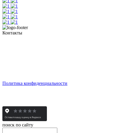
Контакты
Тел. +7 345 265 91 81
пн - пт: с 10:00 до 19:00
сб: по согласованию
Реестровый номер туроператора - РТО 022613
Политика конфиденциальности
© 2008-2025 - Администратор сайта ООО ТК "Вита трэвел",
ИНН 7452023824
поиск по сайту