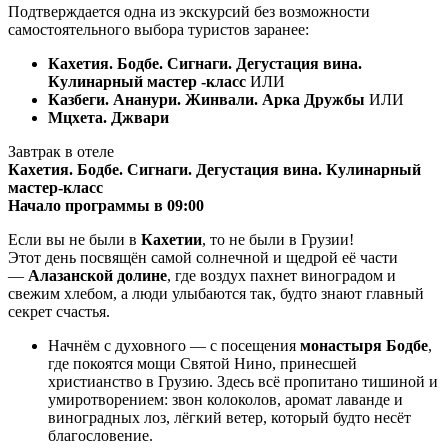
Подтверждается одна из экскурсий без возможности
самостоятельного выбора туристов заранее:
Кахетия. Бодбе. Сигнаги. Дегустация вина.
Кулинарный мастер -класс
ИЛИ
Казбеги. Ананури. Жинвали. Арка Дружбы
ИЛИ
Мцхета. Джвари
Завтрак в отеле
Кахетия. Бодбе. Сигнаги. Дегустация вина. Кулинарный
мастер-класс
Начало программы в 09:00
Если вы не были в
Кахетии
, то не были в Грузии!
Этот день посвящён самой солнечной и щедрой её части
—
Алазанской долине
, где воздух пахнет виноградом и
свежим хлебом, а люди улыбаются так, будто знают главный
секрет счастья.
Начнём с духовного — с посещения
монастыря Бодбе
,
где покоятся мощи Святой Нино, принесшей
христианство в Грузию. Здесь всё пропитано тишиной и
умиротворением: звон колоколов, аромат лаванде и
виноградных лоз, лёгкий ветер, который будто несёт
благословение.