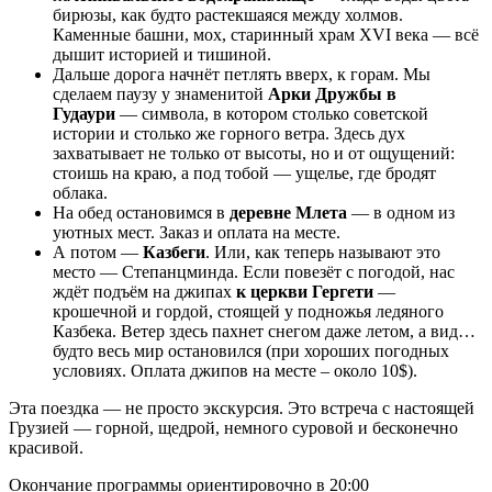
бирюзы, как будто растекшаяся между холмов.
Каменные башни, мох, старинный храм XVI века — всё
дышит историей и тишиной.
Дальше дорога начнёт петлять вверх, к горам. Мы
сделаем паузу у знаменитой
Арки Дружбы в
Гудаури
— символа, в котором столько советской
истории и столько же горного ветра. Здесь дух
захватывает не только от высоты, но и от ощущений:
стоишь на краю, а под тобой — ущелье, где бродят
облака.
На обед остановимся в
деревне Млета
— в одном из
уютных мест. Заказ и оплата на месте.
А потом —
Казбеги
. Или, как теперь называют это
место — Степанцминда. Если повезёт с погодой, нас
ждёт подъём на джипах
к церкви Гергети
—
крошечной и гордой, стоящей у подножья ледяного
Казбека. Ветер здесь пахнет снегом даже летом, а вид…
будто весь мир остановился (при хороших погодных
условиях. Оплата джипов на месте – около 10$).
Эта поездка — не просто экскурсия. Это встреча с настоящей
Грузией — горной, щедрой, немного суровой и бесконечно
красивой.
Окончание программы ориентировочно в 20:00