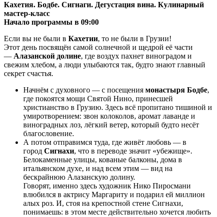
Кахетия. Бодбе. Сигнаги. Дегустация вина. Кулинарный
мастер-класс
Начало программы в 09:00
Если вы не были в
Кахетии
, то не были в Грузии!
Этот день посвящён самой солнечной и щедрой её части
—
Алазанской долине
, где воздух пахнет виноградом и
свежим хлебом, а люди улыбаются так, будто знают главный
секрет счастья.
Начнём с духовного — с посещения
монастыря Бодбе
,
где покоятся мощи Святой Нино, принесшей
христианство в Грузию. Здесь всё пропитано тишиной и
умиротворением: звон колоколов, аромат лаванде и
виноградных лоз, лёгкий ветер, который будто несёт
благословение.
А потом отправимся туда, где живёт любовь — в
город
Сигнахи
, что в переводе значит «убежище».
Белокаменные улицы, кованые балконы, дома в
итальянском духе, и над всем этим — вид на
бескрайнюю Алазанскую долину.
Говорят, именно здесь художник Нико Пиросмани
влюбился в актрису Маргариту и подарил ей миллион
алых роз. И, стоя на крепостной стене Сигнахи,
понимаешь: в этом месте действительно хочется любить