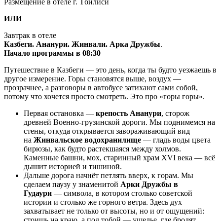
Размещение в отеле г. Тбилиси
ИЛИ
Завтрак в отеле
Казбеги. Ананури. Жинвали. Арка Дружбы
.
Начало программы в 08:30
Путешествие в Казбеги — это день, когда ты будто уезжаешь в
другое измерение. Горы становятся выше, воздух —
прозрачнее, а разговоры в автобусе затихают сами собой,
потому что хочется просто смотреть. Это про «горы горы».
Первая остановка —
крепость Ананури
, сторож
древней Военно-грузинской дороги. Мы поднимемся на
стены, откуда открывается завораживающий вид
на
Жинвальское водохранилище
— гладь воды цвета
бирюзы, как будто растекшаяся между холмов.
Каменные башни, мох, старинный храм XVI века — всё
дышит историей и тишиной.
Дальше дорога начнёт петлять вверх, к горам. Мы
сделаем паузу у знаменитой
Арки Дружбы в
Гудаури
— символа, в котором столько советской
истории и столько же горного ветра. Здесь дух
захватывает не только от высоты, но и от ощущений:
стоишь на краю, а под тобой — ущелье, где бродят