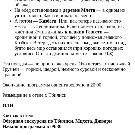
облака.
На обед остановимся в
деревне Млета
— в одном из
уютных мест. Заказ и оплата на месте.
А потом —
Казбеги
. Или, как теперь называют это
место — Степанцминда. Если повезёт с погодой, нас
ждёт подъём на джипах
к церкви Гергети
—
крошечной и гордой, стоящей у подножья ледяного
Казбека. Ветер здесь пахнет снегом даже летом, а вид…
будто весь мир остановился (при хороших погодных
условиях. Оплата джипов на месте – около 10$).
Эта поездка — не просто экскурсия. Это встреча с настоящей
Грузией — горной, щедрой, немного суровой и бесконечно
красивой.
Окончание программы ориентировочно в 20:00
Размещение в отеле г. Тбилиси
ИЛИ
Завтрак в отеле
Обзорная экскурсия по Тбилиси. Мцхета. Джвари
Начало программы в 09:30