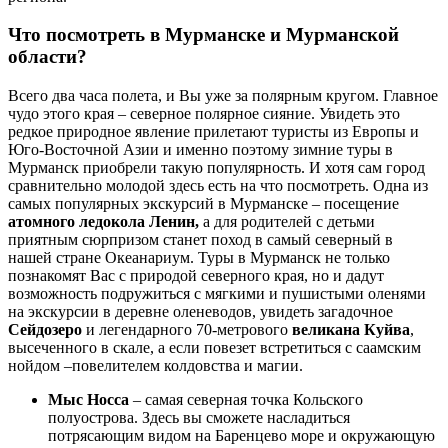
Что посмотреть в Мурманске и Мурманской
области?
Всего два часа полета, и Вы уже за полярным кругом. Главное
чудо этого края – северное полярное сияние. Увидеть это
редкое природное явление прилетают туристы из Европы и
Юго-Восточной Азии и именно поэтому зимние туры в
Мурманск приобрели такую популярность. И хотя сам город
сравнительно молодой здесь есть на что посмотреть. Одна из
самых популярных экскурсий в Мурманске – посещение
атомного ледокола Ленин,
а для родителей с детьми
приятным сюрпризом станет поход в самый северный в
нашей стране Океанариум. Туры в Мурманск не только
познакомят Вас с природой северного края, но и дадут
возможность подружиться с мягкими и пушистыми оленями
на экскурсии в деревне оленеводов, увидеть загадочное
Сейдозеро
и легендарного 70-метрового
великана Куйва
,
высеченного в скале, а если повезет встретиться с саамским
нойдом –повелителем колдовства и магии.
Мыс Носса
– самая северная точка Кольского
полуострова. Здесь вы сможете насладиться
потрясающим видом на Баренцево море и окружающую