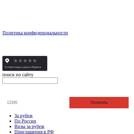
пн - пт: с 10:00 до 19:00
сб: по согласованию
Реестровый номер туроператора - РТО 022613
Политика конфиденциальности
© 2008-2025 - Администратор сайта ООО ТК "Вита трэвел",
ИНН 7452023824
поиск по сайту
онлайн оплата
Введите номер счета / договора
Оплатить
За рубеж
По России
Визы за рубеж
Приглашения в РФ