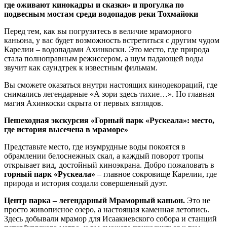
где оживают кинокадры и сказки» и прогулка по
подвесным мостам среди водопадов реки Тохмайоки
Перед тем, как вы погрузитесь в величие мраморного
каньона, у вас будет возможность встретиться с другим чудом
Карелии – водопадами Ахинкоски. Это место, где природа
стала полноправным режиссером, а шум падающей воды
звучит как саундтрек к известным фильмам.
Вы сможете оказаться внутри настоящих кинодекораций, где
снимались легендарные «А зори здесь тихие…». Но главная
магия Ахинкоски скрыта от первых взглядов.
Пешеходная экскурсия «Горный парк «Рускеала»: место,
где история высечена в мраморе»
Представьте место, где изумрудные воды покоятся в
обрамлении белоснежных скал, а каждый поворот тропы
открывает вид, достойный киноэкрана. Добро пожаловать в
горный парк «Рускеала»
– главное сокровище Карелии, где
природа и история создали совершенный дуэт.
Центр парка – легендарный Мраморный каньон.
Это не
просто живописное озеро, а настоящая каменная летопись.
Здесь добывали мрамор для Исаакиевского собора и станций