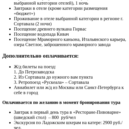
выбранной категории отелей), 1 ночь
Завтраки в отеле (кроме категории размещения
«бюджет»)
Проживание в отеле выбранной категории в регионе г.
Сортавала (2 ночи)
Посещение древнего вулкана Гирвас
Посещение водопада Кивач
Посещение Мраморного каньона, Итальянского карьера,
озера Светлое, заброшенного мраморного завода
Дополнительно оплачивается:
Ж/д билеты на поезд:
1. До Петрозаводска
2. Из Сортавала до нужного вам пункта
3. Ретропоезд «Рускеала» – Сортавала
Авиабилет или ж/д из Москвы или Санкт-Петербурга к
себе в город
Оплачивается по желанию в момент бронирования тура
Завтрак в первый день тура в «Ресторане-Пивоварне»
(шведский стол) – 800 руб/чел
Экскурсия по Ладожским шхерам на катере: 2900 руб./
чел.