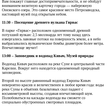
Вам покажут главные достопримечательности, и не обойдут
вниманием визитную карточку города — набережную
Онежского озера. Это самое красивое место Петрозаводска,
настоящий музей под открытым небом.
11:30 – Посещение древнего вулкана Гирвас
В парке «Гирвас» расположен одноименный древний
потухший вулкан: 2,5 миллиарда лет тому назад здесь
извергались лавовые потоки на поверхность земли, а в небо
выбрасывались вулканические бомбы диаметром более метра.
Впечатляюще звучит!
13:00 – Заповедник и водопад Кивач, Музей природы
Водопад Кивач расположен на реке Суне в центральной части
Карелии. Вокруг него находится одноименный природный
заповедник.
Второй по высоте равнинный водопад Европы Кивач
невероятно красив и величественен в любое время года: воды
реки Суны в объятиях базальтовых скал падают с
восьмиметровой высоты, создавая впечатляющий шум.
Полюбоваться на каскады водопада вы сможете со
специально обустроенных смотровых площадок.