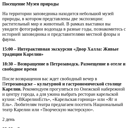
Посещение Музея природы
На территории заповедника находится небольшой музей
природы, в котором представлены две экспозиции:
растительный мир и животный. В рамках выставки вы
увидите фотографии водопада в разные годы, познакомитесь с
историей заповедника и представителями местной флоры и
фауны.
15:00 – Интерактивная экскурсия «Двор Халла: Живые
традиции Карелии»
18:30 – Возвращение в Петрозаводск. Размещение в отеле и
свободное время
После возвращения вас ждет свободный вечер в
П
етрозаводске – культурной и гастрономической столице
Карелии.
Рекомендуем прогуляться по Онежской набережной
и центру города, а для ужина выбрать ресторан карельской
кухни: «ВКарелииЕсть», «Карельская горница» или «Яг и
Ель». Любителям театра предлагаем посетить Национальный
театр Карелии или «Творческую мастерскую».
2 день