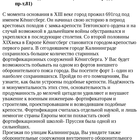
пр-т,81)
С момента основания в XIII веке город прожил 691год под
именем Кёнигсберг. Он начинал свою историю в период
крестовых походов с замка-крепости Тевтонского ордена и на
случай возможной в дальнейшем войны обустраивался и
укреплялся в последующие столетия. Со второй половины
XIXвека в Европе Кёнигсберг становится городом-крепостью
первого ранга. В сегодняшнем городе Калининграде
сохранилось большое количество старинных
фортификационных сооружений Кёнигсберга. У Вас будет
возможность побывать на одном из фортов внешнего
оборонительного пояса города. Вы посетите форт 1- один из
наиболее сохранившихся. Пройдя по его помещениям, Вы
узнаете, как были устроены подобные крепости. Надёжность
и монументальность этих стен, основательность и
продуманность до мелочей цитадели удивляют и внушают
уважение к военным инженерам- фортификаторам и
строителям, проектировавшим и возводившим подобные
крепости. Фортификация считалась отдельной наукой, и лишь
немногие страны Европы могли похвастать своей
фортификационной школой- Пруссия была одной из
сильнейших.
Проезжая по улицам Калининграда, Вы увидите также
оборонительные сооружения внутреннего оборонительного