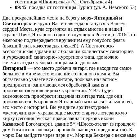
гостиница «Шкиперская» (ул. Октябрьская 4)
09:45
посадка от гостиницы Турист (ул. А. Невского 53)
Два прекраснейших места на берегу моря-
Янтарный и
Светлогорск
очаруют Вас и навсегда останутся в Вашем
сердце! Места, куда стремятся на отдых многие в нашей
стране. Пляж Янтарного один из лучших в России, с 2016г это
ежегодно подтверждается вручением ему голубого флага
(высший знак качества для пляжей). А Светлогорск-
всероссийская здравница с большим количеством санаториев
и учреждений санаторно- курортного типа, где можно
сочетать отдых у моря с поправкой здоровья.
Янтарный
— это место добычи янтаря, где находится самое
большое в мире месторождение солнечного камня. Вы
обязательно узнаете всё о янтаре, побывав на частном
предприятии, занимающемся обработкой камня и
производством ювелирных украшений. У Вас будет
возможность приобрести изделия из янтаря там, где они
производятся. В прошлом Янтарный назывался Пальмникен,
это место с историей. Вы увидите архитектурные
«жемчужинки», украшающие место: старую лютеранскую
кирху (сегодня русская православная церковь иконы
Казанской Богоматери), здание 5* «Шлосс-отеля» (в прошлом
дом богатого владельца горнодобывающего предприятия). К
морю Вы выйдите через парк им. Морица Беккера с вековыми