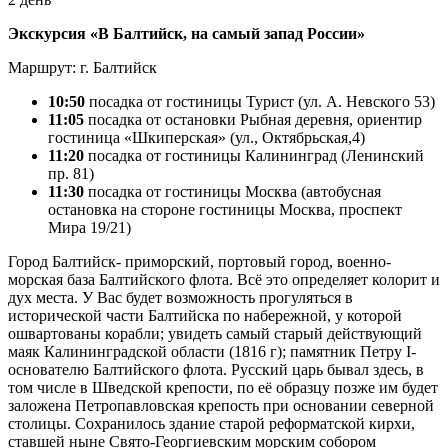
Экскурсия «В Балтийск, на самый запад России»
Маршрут: г. Балтийск
10:50
посадка от гостиницы Турист (ул. А. Невского 53)
11:05
посадка от остановки Рыбная деревня, ориентир
гостиница «Шкиперская» (ул., Октябрьская,4)
11:20
посадка от гостиницы Калининград (Ленинский
пр. 81)
11:30
посадка от гостиницы Москва (автобусная
остановка на стороне гостиницы Москва, проспект
Мира 19/21)
Город Балтийск- приморский, портовый город, военно-
морская база Балтийского флота. Всё это определяет колорит и
дух места. У Вас будет возможность прогуляться в
исторической части Балтийска по набережной, у которой
ошвартованы корабли; увидеть самый старый действующий
маяк Калининградской области (1816 г); памятник Петру I-
основателю Балтийского флота. Русский царь бывал здесь, в
том числе в Шведской крепости, по её образцу позже им будет
заложена Петропавловская крепость при основании северной
столицы. Сохранилось здание старой реформатской кирхи,
ставшей ныне Свято-Георгиевским морским собором