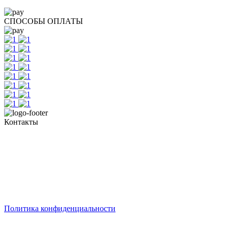
СПОСОБЫ ОПЛАТЫ
Контакты
Тел. +7 345 265 91 81
пн - пт: с 10:00 до 19:00
сб: по согласованию
Реестровый номер туроператора - РТО 022613
Политика конфиденциальности
© 2008-2025 - Администратор сайта ООО ТК "Вита трэвел",