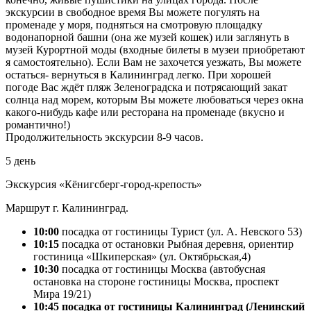
экскурсии в свободное время Вы можете погулять на
променаде у моря, подняться на смотровую площадку
водонапорной башни (она же музей кошек) или заглянуть в
музей Курортной моды (входные билеты в музеи приобретают
я самостоятельно). Если Вам не захочется уезжать, Вы можете
остаться- вернуться в Калининград легко. При хорошей
погоде Вас ждёт пляж Зеленоградска и потрясающий закат
солнца над морем, которым Вы можете любоваться через окна
какого-нибудь кафе или ресторана на променаде (вкусно и
романтично!)
Продолжительность экскурсии 8-9 часов.
5 день
Экскурсия «Кёнигсберг-город-крепость»
Маршрут г. Калининград.
10:00
посадка от гостиницы Турист (ул. А. Невского 53)
10:15
посадка от остановки Рыбная деревня, ориентир
гостиница «Шкиперская» (ул. Октябрьская,4)
10:30
посадка от гостиницы Москва (автобусная
остановка на стороне гостиницы Москва, проспект
Мира 19/21)
10:45 посадка от гостиницы Калининград (Ленинский