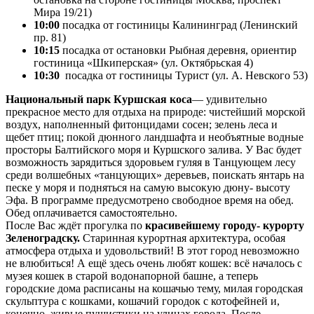
Мира 19/21)
10:00
посадка от гостиницы Калининград (Ленинский
пр. 81)
10:15
посадка от остановки Рыбная деревня, ориентир
гостиница «Шкиперская» (ул. Октябрьская 4)
10:30
посадка от гостиницы Турист (ул. А. Невского 53)
Национальный парк Куршская коса
— удивительно
прекрасное место для отдыха на природе: чистейший морской
воздух, наполненный фитонцидами сосен; зелень леса и
щебет птиц; покой дюнного ландшафта и необъятные водные
просторы Балтийского моря и Куршского залива. У Вас будет
возможность зарядиться здоровьем гуляя в Танцующем лесу
среди волшебных «танцующих» деревьев, поискать янтарь на
песке у моря и подняться на самую высокую дюну- высоту
Эфа. В программе предусмотрено свободное время на обед.
Обед оплачивается самостоятельно.
После Вас ждёт прогулка по
красивейшему городу- курорту
Зеленоградску.
Старинная курортная архитектура, особая
атмосфера отдыха и удовольствий! В этот город невозможно
не влюбиться! А ещё здесь очень любят кошек: всё началось с
музея кошек в старой водонапорной башне, а теперь
городские дома расписаны на кошачью тему, милая городская
скульптура с кошками, кошачий городок с котофейней и,
конечно, живые пушистики на улицах города. После