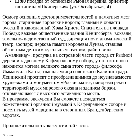
13:00
посадка от остановки Рыбная деревня, ориентир
гостиница «Шкиперская» (ул. Октябрьская, 4)
Осмотр основных достопримечательностей и памятных мест
города: старинные городские ворота; главный в области
русский православный Храм Христа Спасителя на площади
Победы; важные общественные здания Кёнигсберга- вокзалы,
земельно- ведомственный суд, дирекция почт, драматический
театр; зоопарк; церковь памяти королевы Луизы, ставшая
областным детским кукольным театром, район вилл
«Амалиенау»; прогулка на островной части города от Рыбной
деревни к древнему Кафедральному собору, у стен которого
находится могила великого сына этого города- философа
Иммануила Канта; главная улица советского Калининграда-
Ленинский проспект с преобразившимися до неузнаваемости
хрущёвками и монументом «Россия-мать»; панорама реки с
территорией музея мирового океана и зданием биржи,
открывающаяся с высокого эстакадного моста.
В программе экскурсии Вы сможете насладиться
божественной органной музыкой в Кафедральном соборе и
посетить музей марципана в старинных Бранденбургских
воротах.
Продолжительность экскурсии 5-6 часов.
2 день