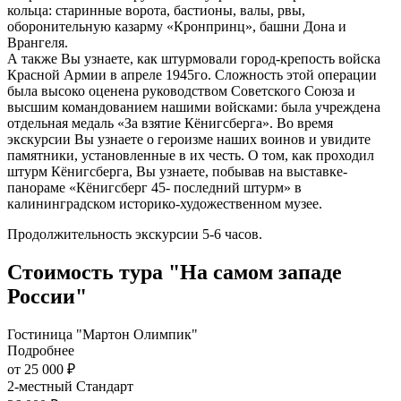
кольца: старинные ворота, бастионы, валы, рвы,
оборонительную казарму «Кронпринц», башни Дона и
Врангеля.
А также Вы узнаете, как штурмовали город-крепость войска
Красной Армии в апреле 1945го. Сложность этой операции
была высоко оценена руководством Советского Союза и
высшим командованием нашими войсками: была учреждена
отдельная медаль «За взятие Кёнигсберга». Во время
экскурсии Вы узнаете о героизме наших воинов и увидите
памятники, установленные в их честь. О том, как проходил
штурм Кёнигсберга, Вы узнаете, побывав на выставке-
панораме «Кёнигсберг 45- последний штурм» в
калининградском историко-художественном музее.
Продолжительность экскурсии 5-6 часов.
Стоимость тура "На самом западе
России"
Гостиница "Мартон Олимпик"
Подробнее
от 25 000 ₽
2-местный Стандарт