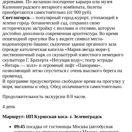
деревьями. По желанию посещение карьера или музея
Калининградского янтарного комбината, билеты
приобретаются самостоятельно (от 900 руб).
Светлогорск
— популярный город-курорт, утопающий в
зелени город- ботанический сад, сохранил свою
историческую застройку с виллами и отелями, которую
достойно дополнила современная архитектура. Во время
пешеходной прогулки Вы у видите символ места-
водонапорную башню; сказочное здание органного зала
(прежде католическая капелла «Мария-звезда моря»);
лиственничный парк со скульптурой известного немецкого
скульптора Г. Брахерта «Несущая воду»; театр эстрады
«Янтарь — холл» и огромный лифт «Панорама»,
позволяющий легко спуститься с очень высокого берега на
променад.
В программе предусмотрено свободное время на прогулку у
моря, магазины и обед. Обед оплачивается самостоятельно.
Продолжительность экскурсии 8-9 часов.
4 день
Маршрут: НП Куршская коса- г. Зеленоградск
09:45
посадка от гостиницы Москва (автобусная
остановка на стороне гостиницы Москва, проспект